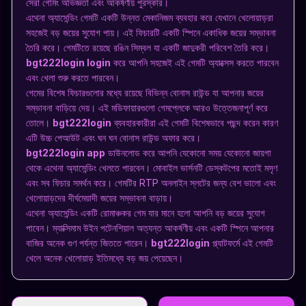
সেরা গেমিং অভিজ্ঞতা এবং আকর্ষণীয় পুরস্কার।
এথেনা অ্যাসেন্ডিং গেমটি একটি উন্নত মেকানিজম ব্যবহার করে যেখানে খেলোয়াড়রা
সহজেই বড় জয়ের সুযোগ পায়। এই ফিচারটি একটি স্পিনে একাধিক জয়ের সম্ভাবনা
তৈরি করে। গেমটিতে রয়েছে রঙিন সিম্বল যা একটি জাদুকরী পরিবেশ তৈরি করে।
bgt222login login
করে আপনি সহজেই এই গেমটি অ্যাক্সেস করতে পারবেন
এবং খেলা শুরু করতে পারবেন।
গেমের বিশেষ ফিচারগুলোর মধ্যে রয়েছে বিভিন্ন বোনাস রাউন্ড যা আপনার জয়ের
সম্ভাবনা বাড়িয়ে দেয়। এই মডিফায়ারগুলো গেমপ্লেকে আরও উত্তেজনাপূর্ণ করে
তোলে।
bgt222login
ব্যবহারকারীরা এই গেমটি বিশেষভাবে পছন্দ করেন কারণ
এটি উচ্চ পেআউট এবং ঘন ঘন বোনাস রাউন্ড অফার করে।
bgt222login app
ডাউনলোড করে আপনি যেকোনো সময় যেকোনো জায়গা
থেকে এথেনা অ্যাসেন্ডিং খেলতে পারবেন। মোবাইল ভার্সনটি ডেস্কটপের মতোই মসৃণ
এবং সব ফিচার সমর্থন করে। গেমটির RTP অনলাইন স্লটের জন্য বেশ ভালো এবং
খেলোয়াড়দের দীর্ঘমেয়াদী জয়ের সম্ভাবনা বাড়ায়।
এথেনা অ্যাসেন্ডিং একটি রোমাঞ্চকর গেম যার মানে হলো আপনি বড় জয়ের সুযোগ
পাবেন। ম্যাক্সিমাম উইন পটেনশিয়াল অত্যন্ত আকর্ষণীয় এবং একটি স্পিনে আপনার
বাজির অনেক গুণ পর্যন্ত জিততে পারেন।
bgt222login
প্ল্যাটফর্মে এই গেমটি
খেলে অনেক খেলোয়াড় ইতিমধ্যে বড় জয় পেয়েছেন।