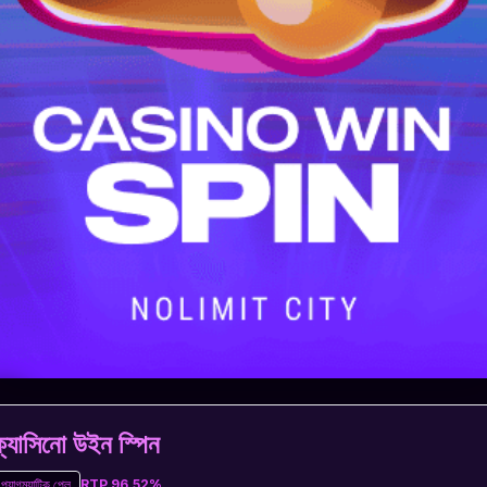
▶
ক্যাসিনো উইন স্পিন
প্র্যাগম্যাটিক প্লে
RTP 96.52%