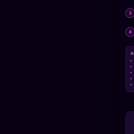
3
4
G