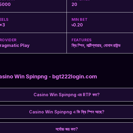
5000
20
EELS
MIN BET
x3
৳0.20
ROVIDER
FEATURES
ragmatic Play
ফ্রি স্পিন, মাল্টিপ্লায়ার, বোনাস রাউন্ড
asino Win Spinpng - bgt222login.com
Casino Win Spinpng এর RTP কত?
Casino Win Spinpng এ কি ফ্রি স্পিন আছে?
সর্বোচ্চ জয় কত?