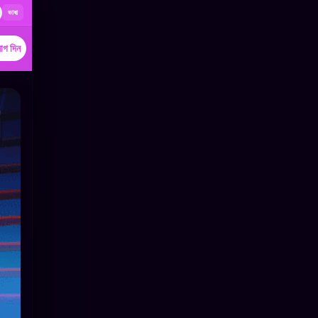
ভাষা
োগ দিন