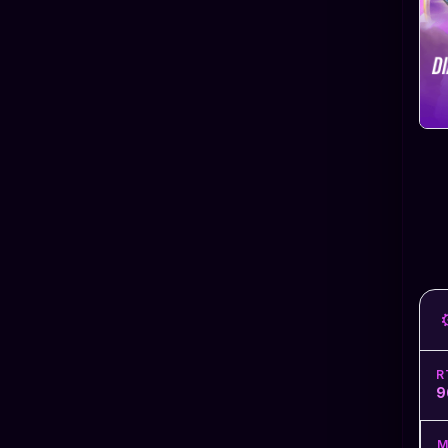
R
9
M