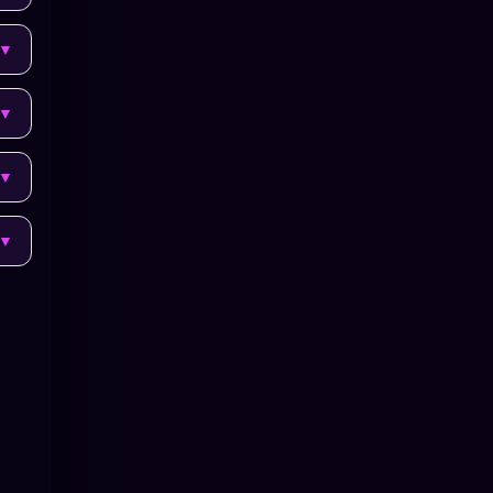
▼
▼
▼
▼