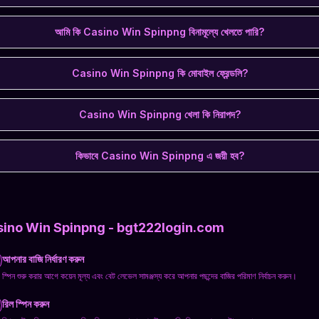
আমি কি Casino Win Spinpng বিনামূল্যে খেলতে পারি?
Casino Win Spinpng কি মোবাইল ফ্রেন্ডলি?
Casino Win Spinpng খেলা কি নিরাপদ?
কিভাবে Casino Win Spinpng এ জয়ী হব?
ino Win Spinpng - bgt222login.com
আপনার বাজি নির্ধারণ করুন
স্পিন শুরু করার আগে কয়েন মূল্য এবং বেট লেভেল সামঞ্জস্য করে আপনার পছন্দের বাজির পরিমাণ নির্বাচন করুন।
রিল স্পিন করুন