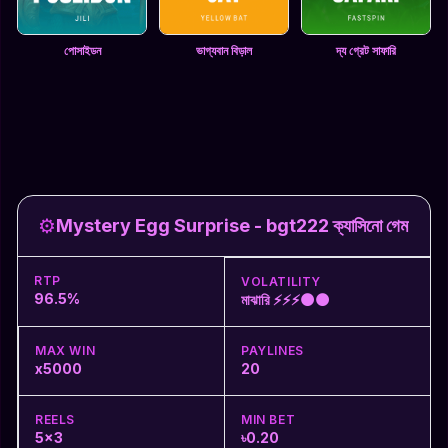
পোসাইডন
ভাগ্যবান বিড়াল
দ্য গ্রেট সাফারি
⚙️
Mystery Egg Surprise - bgt222 ক্যাসিনো গেম
RTP
VOLATILITY
96.5%
মাঝারি ⚡⚡⚡🌑🌑
MAX WIN
PAYLINES
x5000
20
REELS
MIN BET
5x3
৳0.20