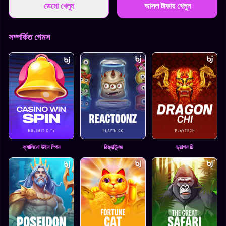
ডেমো খেলুন
আসল টাকায় খেলুন
সম্পর্কিত গেমস
ক্যাসিনো উইন স্পিন
রিয়্যাক্টুনজ
ড্রাগন চি