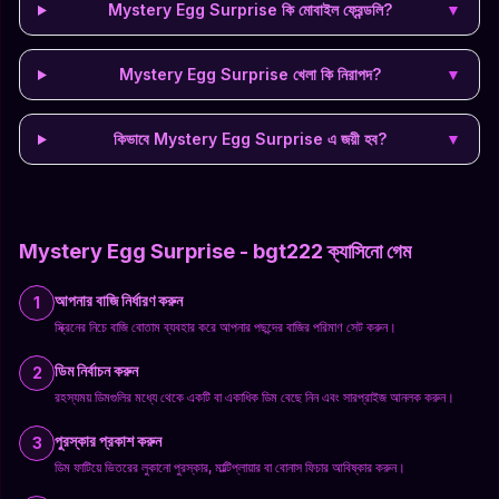
Mystery Egg Surprise কি মোবাইল ফ্রেন্ডলি?
▼
Mystery Egg Surprise খেলা কি নিরাপদ?
▼
কিভাবে Mystery Egg Surprise এ জয়ী হব?
▼
Mystery Egg Surprise - bgt222 ক্যাসিনো গেম
আপনার বাজি নির্ধারণ করুন
1
স্ক্রিনের নিচে বাজি বোতাম ব্যবহার করে আপনার পছন্দের বাজির পরিমাণ সেট করুন।
ডিম নির্বাচন করুন
2
রহস্যময় ডিমগুলির মধ্যে থেকে একটি বা একাধিক ডিম বেছে নিন এবং সারপ্রাইজ আনলক করুন।
পুরস্কার প্রকাশ করুন
3
ডিম ফাটিয়ে ভিতরের লুকানো পুরস্কার, মাল্টিপ্লায়ার বা বোনাস ফিচার আবিষ্কার করুন।